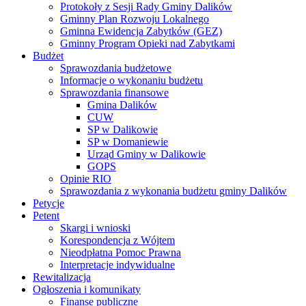
Protokoły z Sesji Rady Gminy Dalików
Gminny Plan Rozwoju Lokalnego
Gminna Ewidencja Zabytków (GEZ)
Gminny Program Opieki nad Zabytkami
Budżet
Sprawozdania budżetowe
Informacje o wykonaniu budżetu
Sprawozdania finansowe
Gmina Dalików
CUW
SP w Dalikowie
SP w Domaniewie
Urząd Gminy w Dalikowie
GOPS
Opinie RIO
Sprawozdania z wykonania budżetu gminy Dalików
Petycje
Petent
Skargi i wnioski
Korespondencja z Wójtem
Nieodpłatna Pomoc Prawna
Interpretacje indywidualne
Rewitalizacja
Ogłoszenia i komunikaty
Finanse publiczne