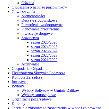
Oświata
Ogłoszenia o naborze pracowników
Obwieszczenia
Nieruchomości
Decyzje środowiskowe
Pozwolenia wodnoprawne
Planowanie przestrzenne
Inwestycje drogowe
Łowiectwo
sezon 2025/2026
sezon 2024/2025
sezon 2023/2024
sezon 2022/2023
sezon 2021/2022
Archiwalne
Gospodarka Odpadami
Elektroniczna Skrzynka Podawcza
Kontrola Zarządcza
Inwestycje
Wybory
Wybory Sołtysów w Gminie Dalików
Wybory samorządowe
Organizacje pozarządowe
Kurendy
Taryfa dla zbiorowego zaopatrzenia w wodę i zbiorowego