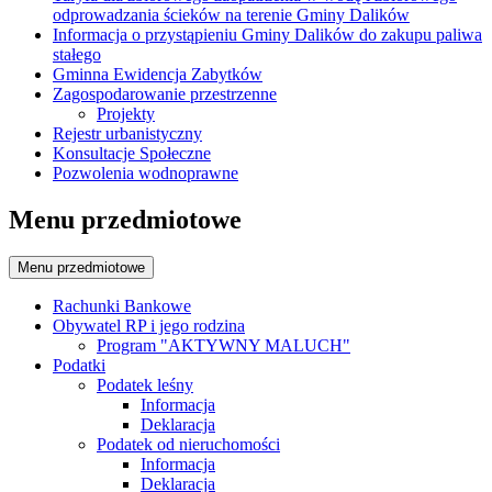
odprowadzania ścieków na terenie Gminy Dalików
Informacja o przystąpieniu Gminy Dalików do zakupu paliwa
stałego
Gminna Ewidencja Zabytków
Zagospodarowanie przestrzenne
Projekty
Rejestr urbanistyczny
Konsultacje Społeczne
Pozwolenia wodnoprawne
Menu przedmiotowe
Menu przedmiotowe
Rachunki Bankowe
Obywatel RP i jego rodzina
Program "AKTYWNY MALUCH"
Podatki
Podatek leśny
Informacja
Deklaracja
Podatek od nieruchomości
Informacja
Deklaracja