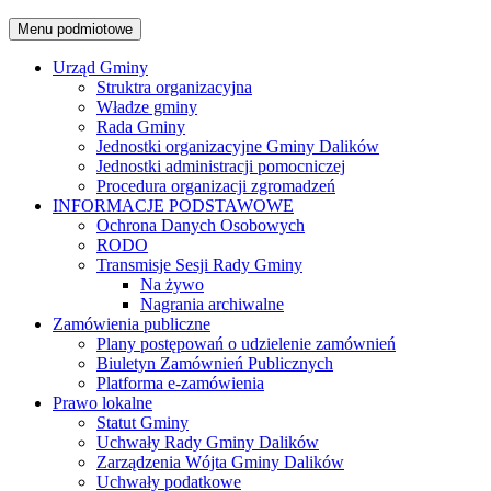
Menu podmiotowe
Urząd Gminy
Struktra organizacyjna
Władze gminy
Rada Gminy
Jednostki organizacyjne Gminy Dalików
Jednostki administracji pomocniczej
Procedura organizacji zgromadzeń
INFORMACJE PODSTAWOWE
Ochrona Danych Osobowych
RODO
Transmisje Sesji Rady Gminy
Na żywo
Nagrania archiwalne
Zamówienia publiczne
Plany postępowań o udzielenie zamównień
Biuletyn Zamównień Publicznych
Platforma e-zamówienia
Prawo lokalne
Statut Gminy
Uchwały Rady Gminy Dalików
Zarządzenia Wójta Gminy Dalików
Uchwały podatkowe