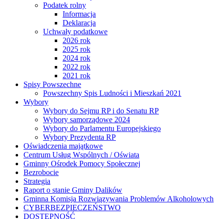
Podatek rolny
Informacja
Deklaracja
Uchwały podatkowe
2026 rok
2025 rok
2024 rok
2022 rok
2021 rok
Spisy Powszechne
Powszechny Spis Ludności i Mieszkań 2021
Wybory
Wybory do Sejmu RP i do Senatu RP
Wybory samorządowe 2024
Wybory do Parlamentu Europejskiego
Wybory Prezydenta RP
Oświadczenia majątkowe
Centrum Usług Wspólnych / Oświata
Gminny Ośrodek Pomocy Społecznej
Bezrobocie
Strategia
Raport o stanie Gminy Dalików
Gminna Komisja Rozwiązywania Problemów Alkoholowych
CYBERBEZPIECZEŃSTWO
DOSTĘPNOŚĆ