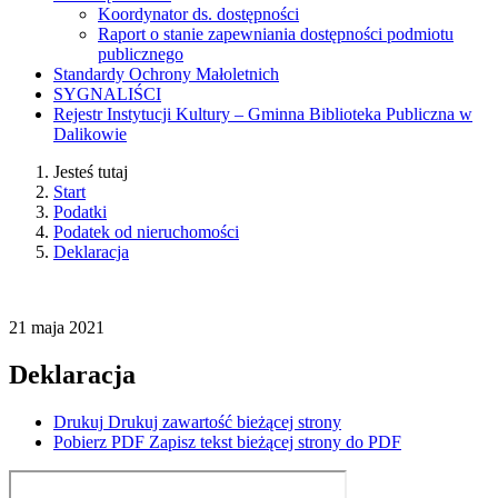
Koordynator ds. dostępności
Raport o stanie zapewniania dostępności podmiotu
publicznego
Standardy Ochrony Małoletnich
SYGNALIŚCI
Rejestr Instytucji Kultury – Gminna Biblioteka Publiczna w
Dalikowie
Jesteś tutaj
Start
Podatki
Podatek od nieruchomości
Deklaracja
21
maja
2021
Deklaracja
Drukuj
Drukuj zawartość bieżącej strony
Pobierz PDF
Zapisz tekst bieżącej strony do PDF